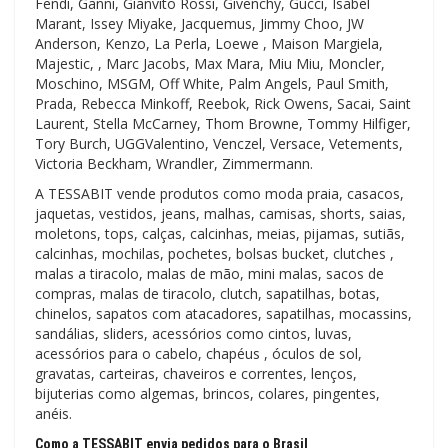
Fendi, Ganni, Gianvito Rossi, Givenchy, Gucci, Isabel
Marant, Issey Miyake, Jacquemus, Jimmy Choo, JW
Anderson, Kenzo, La Perla, Loewe , Maison Margiela,
Majestic, , Marc Jacobs, Max Mara, Miu Miu, Moncler,
Moschino, MSGM, Off White, Palm Angels, Paul Smith,
Prada, Rebecca Minkoff, Reebok, Rick Owens, Sacai, Saint
Laurent, Stella McCarney, Thom Browne, Tommy Hilfiger,
Tory Burch, UGGValentino, Venczel, Versace, Vetements,
Victoria Beckham, Wrandler, Zimmermann.
A TESSABIT vende produtos como moda praia, casacos,
jaquetas, vestidos, jeans, malhas, camisas, shorts, saias,
moletons, tops, calças, calcinhas, meias, pijamas, sutiãs,
calcinhas, mochilas, pochetes, bolsas bucket, clutches ,
malas a tiracolo, malas de mão, mini malas, sacos de
compras, malas de tiracolo, clutch, sapatilhas, botas,
chinelos, sapatos com atacadores, sapatilhas, mocassins,
sandálias, sliders, acessórios como cintos, luvas,
acessórios para o cabelo, chapéus , óculos de sol,
gravatas, carteiras, chaveiros e correntes, lenços,
bijuterias como algemas, brincos, colares, pingentes,
anéis.
Como a TESSABIT envia pedidos para o Brasil