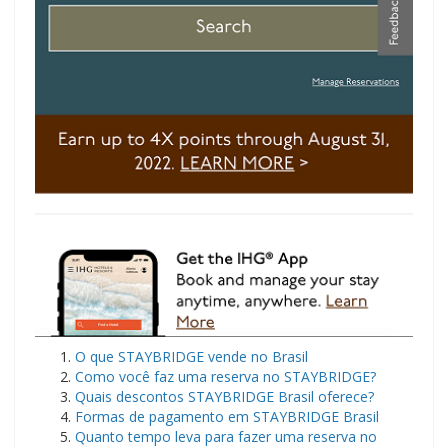
O que STAYBRIDGE vende no Brasil
Como você faz uma reserva no STAYBRIDGE?
Quais descontos STAYBRIDGE Brasil oferece?
Formas de pagamento em STAYBRIDGE Brasil
Quanto tempo leva para fazer uma reserva no