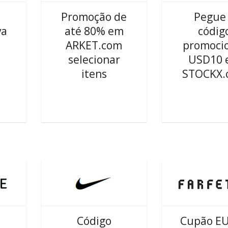
Promoção de
Pegue
va
até 80% em
códig
ARKET.com
promoci
selecionar
USD10 
itens
STOCKX.
Código
Cupão E