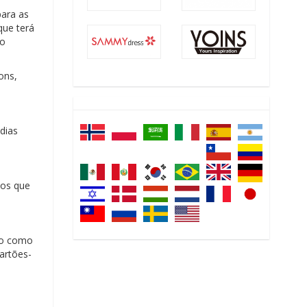
para as
que terá
 o
ons,
dias
tos que
ito como
artões-