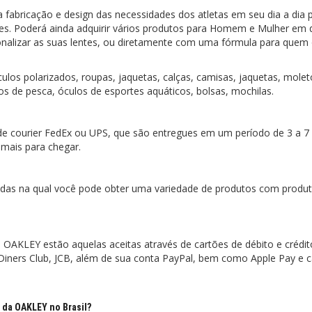
abricação e design das necessidades dos atletas em seu dia a dia 
res. Poderá ainda adquirir vários produtos para Homem e Mulher em 
nalizar as suas lentes, ou diretamente com uma fórmula para quem
culos polarizados, roupas, jaquetas, calças, camisas, jaquetas, molet
os de pesca, óculos de esportes aquáticos, bolsas, mochilas.
e courier FedEx ou UPS, que são entregues em um período de 3 a 7 
 mais para chegar.
ndas na qual você pode obter uma variedade de produtos com produ
OAKLEY estão aquelas aceitas através de cartões de débito e créd
Diners Club, JCB, além de sua conta PayPal, bem como Apple Pay e c
 da OAKLEY no Brasil?