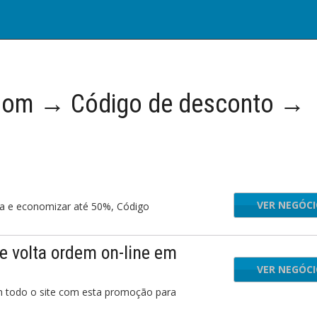
om → Código de desconto →
VER NEGÓC
ta e economizar até 50%, Código
e volta ordem on-line em
VER NEGÓC
m todo o site com esta promoção para