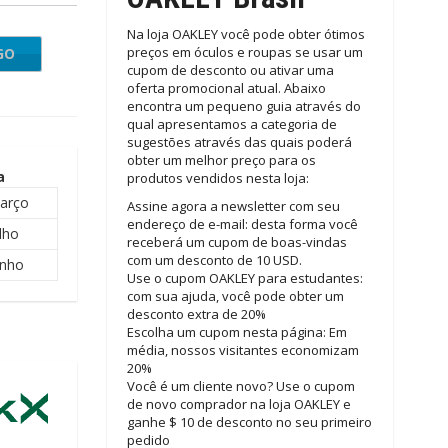
Na loja OAKLEY você pode obter ótimos
preços em óculos e roupas se usar um
GO
NL03
cupom de desconto ou ativar uma
oferta promocional atual. Abaixo
encontra um pequeno guia através do
qual apresentamos a categoria de
sugestões através das quais poderá
obter um melhor preço para os
a
produtos vendidos nesta loja:
arço
Assine agora a newsletter com seu
endereço de e-mail: desta forma você
lho
receberá um cupom de boas-vindas
com um desconto de 10 USD.
unho
Use o cupom OAKLEY para estudantes:
com sua ajuda, você pode obter um
desconto extra de 20%
Escolha um cupom nesta página: Em
média, nossos visitantes economizam
20%
Você é um cliente novo? Use o cupom
de novo comprador na loja OAKLEY e
ganhe $ 10 de desconto no seu primeiro
pedido