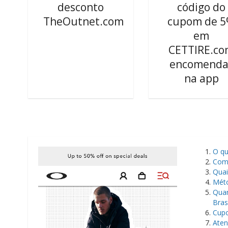
desconto
código do
TheOutnet.com
cupom de 
em
CETTIRE.c
encomenda
na app
​O q
Como
Quai
Méto
Quan
Brasi
Cupo
Aten