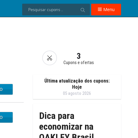
Menu
3
Cupons e ofertas
Última atualização dos cupons:
Hoje
IO
05 agosto 2026
Dica para
IO
economizar na
OAKLEY Brasil