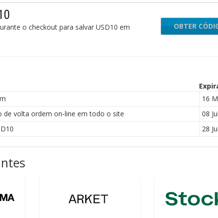
10
OBTER CÓDI
ELM
urante o checkout para salvar USD10 em
Expir
om
16 M
de volta ordem on-line em todo o site
08 Ju
SD10
28 J
antes