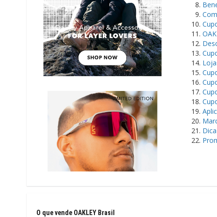
Bene
Como
Cupo
OAKL
Desc
Cupo
Loja
Cupo
Cupo
Cupo
Cupo
Apli
Marc
Dica
Prom
O que vende OAKLEY Brasil