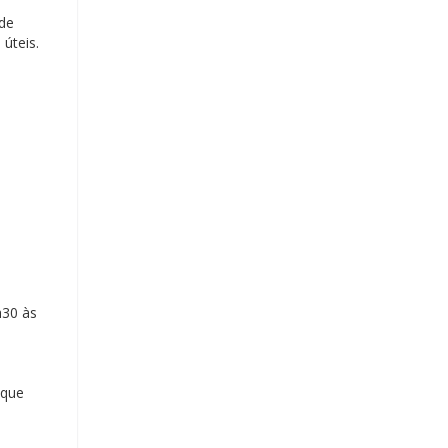
 de
 úteis.
h30 às
 que