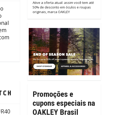
Ative a oferta atual: assim você tem até
 o
50% de desconto em óculos e roupas
originais, marca OAKLEY
o
onal
em
com
Promoções e
cupons especiais na
OAKLEY Brasil
UR40