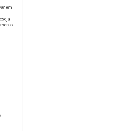
var em
deseja
dimento
a