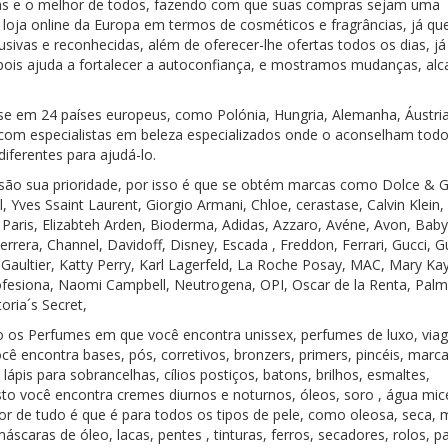
as e o melhor de todos, fazendo com que suas compras sejam uma
 loja online da Europa em termos de cosméticos e fragrâncias, já qu
sivas e reconhecidas, além de oferecer-lhe ofertas todos os dias, já
pois ajuda a fortalecer a autoconfiança, e mostramos mudanças, al
e em 24 países europeus, como Polónia, Hungria, Alemanha, Áustria
 com especialistas em beleza especializados onde o aconselham tod
ferentes para ajudá-lo.
s são sua prioridade, por isso é que se obtém marcas como Dolce & 
Yves Ssaint Laurent, Giorgio Armani, Chloe, cerastase, Calvin Klein
 Paris, Elizabteh Arden, Bioderma, Adidas, Azzaro, Avéne, Avon, Babyl
rrera, Channel, Davidoff, Disney, Escada , Freddon, Ferrari, Gucci, G
aul Gaultier, Katty Perry, Karl Lagerfeld, La Roche Posay, MAC, Mary K
ofesiona, Naomi Campbell, Neutrogena, OPI, Oscar de la Renta, Palm
oria´s Secret,
 os Perfumes em que você encontra unissex, perfumes de luxo, viag
cê encontra bases, pós, corretivos, bronzers, primers, pincéis, marc
ápis para sobrancelhas, cílios postiços, batons, brilhos, esmaltes,
to você encontra cremes diurnos e noturnos, óleos, soro , água mice
hor de tudo é que é para todos os tipos de pele, como oleosa, seca, m
caras de óleo, lacas, pentes , tinturas, ferros, secadores, rolos, p