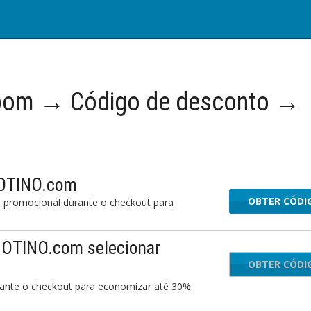
pom → Código de desconto →
NOTINO.com
OBTER CÓDI
RID
 promocional durante o checkout para
NOTINO.com selecionar
OBTER CÓDI
n
ante o checkout para economizar até 30%