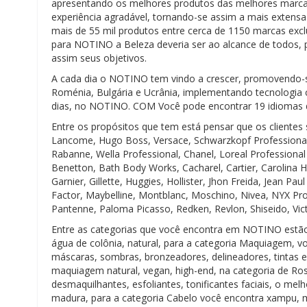
apresentando os melhores produtos das melhores marc
experiência agradável, tornando-se assim a mais extensa
mais de 55 mil produtos entre cerca de 1150 marcas exclu
para NOTINO a Beleza deveria ser ao alcance de todos, 
assim seus objetivos.
A cada dia o NOTINO tem vindo a crescer, promovendo-s
Roménia, Bulgária e Ucrânia, implementando tecnologia
dias, no NOTINO. COM Você pode encontrar 19 idiomas di
Entre os propósitos que tem está pensar que os cliente
Lancome, Hugo Boss, Versace, Schwarzkopf Professional, 
Rabanne, Wella Professional, Chanel, Loreal Professional
Benetton, Bath Body Works, Cacharel, Cartier, Carolina He
Garnier, Gillette, Huggies, Hollister, Jhon Freida, Jean P
Factor, Maybelline, Montblanc, Moschino, Nivea, NYX Pr
Pantenne, Paloma Picasso, Redken, Revlon, Shiseido, Vict
Entre as categorias que você encontra em NOTINO estão
água de colônia, natural, para a categoria Maquiagem, vo
máscaras, sombras, bronzeadores, delineadores, tintas e l
maquiagem natural, vegan, high-end, na categoria de Ros
desmaquilhantes, esfoliantes, tonificantes faciais, o mel
madura, para a categoria Cabelo você encontra xampu, más