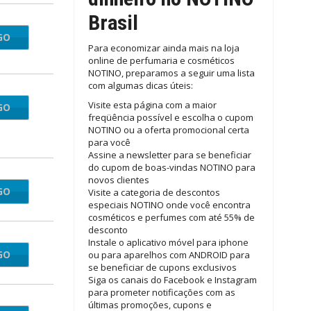
Brasil
GO
eauty
Para economizar ainda mais na loja
online de perfumaria e cosméticos
NOTINO, preparamos a seguir uma lista
com algumas dicas úteis:
Visite esta página com a maior
GO
nites
freqüência possível e escolha o cupom
NOTINO ou a oferta promocional certa
para você
Assine a newsletter para se beneficiar
do cupom de boas-vindas NOTINO para
novos clientes
GO
rcare
Visite a categoria de descontos
especiais NOTINO onde você encontra
cosméticos e perfumes com até 55% de
desconto
Instale o aplicativo móvel para iphone
GO
en15
ou para aparelhos com ANDROID para
se beneficiar de cupons exclusivos
Siga os canais do Facebook e Instagram
para prometer notificações com as
últimas promoções, cupons e