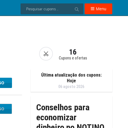
Menu
16
Cupons e ofertas
Última atualização dos cupons:
Hoje
GO
AY15
06 agosto 2026
Conselhos para
GO
otino
economizar
dinheiro no NOTINO