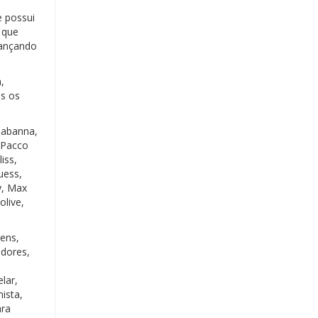
e possui
 que
cançando
,
os os
Gabanna,
, Pacco
iss,
uess,
ay, Max
olive,
ens,
adores,
lar,
ista,
ara