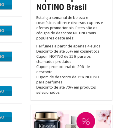
GO
cyber
NOTINO Brasil
Esta loja semanal de beleza e
cosméticos oferece diversos cupons e
ofertas promocionais. Estes são os
GO
TINO
códigos de desconto NOTINO mais
populares deste mês:
Perfumes a partir de apenas 4 euros
Desconto de até 55% em cosméticos
GO
home
Cupom NOTINO de 25% para os
chamados produtos
Cupom promocional de 20% de
desconto
Cupom de desconto de 15% NOTINO
para perfumes
Desconto de até 70% em produtos
GO
ino10
selecionados
GO
SET