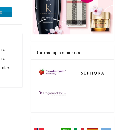
IO
iro
Outras lojas similares
iro
embro
l