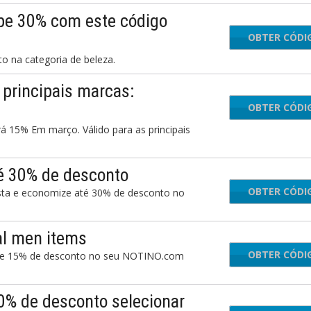
upe 30% com este código
OBTER CÓDI
b
 na categoria de beleza.
principais marcas:
OBTER CÓDI
yU
15% Em março. Válido para as principais
é 30% de desconto
OBTER CÓDI
ai
sta e economize até 30% de desconto no
l men items
OBTER CÓDI
m
ize 15% de desconto no seu NOTINO.com
% de desconto selecionar