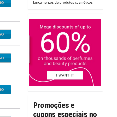
GO
nd20
lançamentos de produtos cosméticos.
GO
HEGB
GO
rands
GO
obile
Promoções e
cupons especiais no