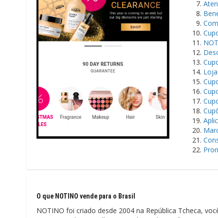
Aten
Bene
Como
Cupo
NOTI
Desc
Cupo
Loja
Cupo
Cupo
Cupo
Cupõ
Apli
Marc
Cons
Prom
O que NOTINO vende para o Brasil
NOTINO foi criado desde 2004 na República Tcheca, você