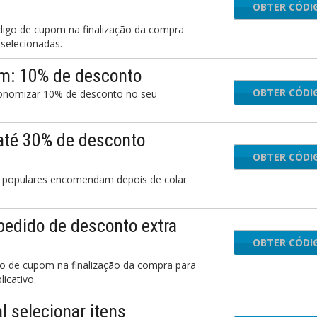
OBTER CÓDI
bra
igo de cupom na finalização da compra
selecionadas.
m: 10% de desconto
OBTER CÓDI
NIC
conomizar 10% de desconto no seu
até 30% de desconto
OBTER CÓDI
b
populares encomendam depois de colar
edido de desconto extra
OBTER CÓDI
m
 de cupom na finalização da compra para
icativo.
 selecionar itens