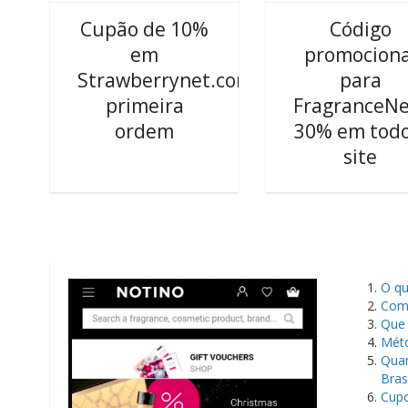
Cupão de 10%
Código
em
promociona
Strawberrynet.com
para
primeira
FragranceNe
ordem
30% em todo
site
​O q
Como
Que 
Mét
Quan
Brasi
Cupo