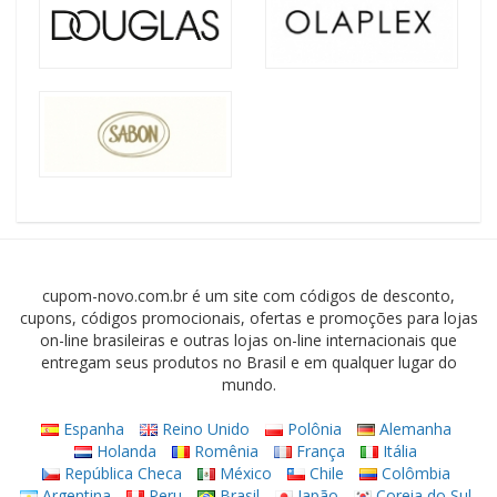
cupom-novo.com.br é um site com códigos de desconto,
cupons, códigos promocionais, ofertas e promoções para lojas
on-line brasileiras e outras lojas on-line internacionais que
entregam seus produtos no Brasil e em qualquer lugar do
mundo.
Espanha
Reino Unido
Polônia
Alemanha
Holanda
Romênia
França
Itália
República Checa
México
Chile
Colômbia
Argentina
Peru
Brasil
Japão
Coreia do Sul