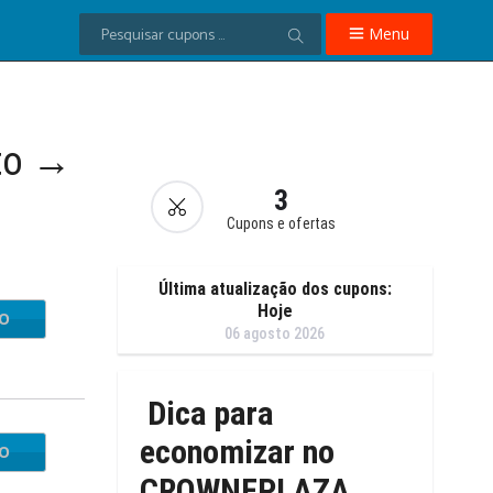
Menu
to →
3
Cupons e ofertas
Última atualização dos cupons:
Hoje
IO
06 agosto 2026
Dica para
economizar no
IO
CROWNEPLAZA