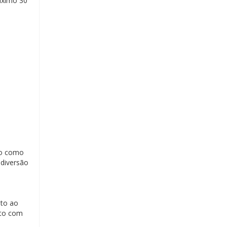
áximo 30
do como
 diversão
nto ao
ito com