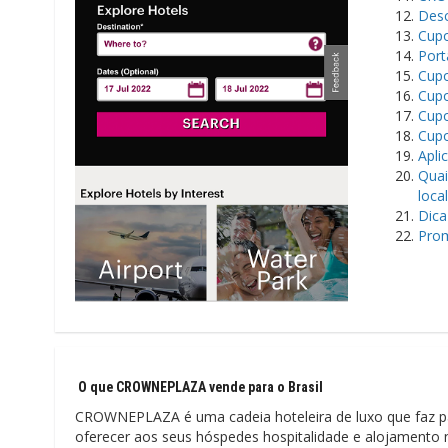
Desc
Cupo
Port
Cup
Cupo
Cupo
Cupo
Apli
Quai
loca
Dica
Prom
O que CROWNEPLAZA vende para o Brasil
CROWNEPLAZA é uma cadeia hoteleira de luxo que faz par
oferecer aos seus hóspedes hospitalidade e alojamento n