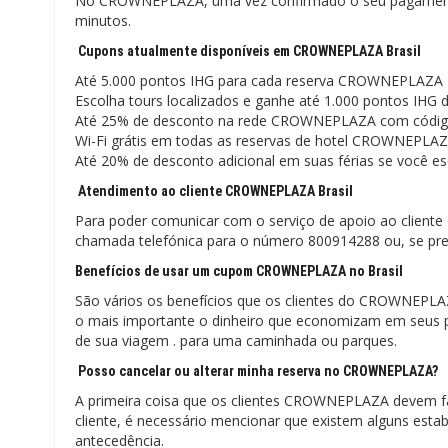
No CROWNEPLAZA, uma vez confirmado o seu pagamento,
minutos.
Cupons atualmente disponíveis em CROWNEPLAZA Brasil
Até 5.000 pontos IHG para cada reserva CROWNEPLAZA
Escolha tours localizados e ganhe até 1.000 pontos IHG 
Até 25% de desconto na rede CROWNEPLAZA com códig
Wi-Fi grátis em todas as reservas de hotel CROWNEPLA
Até 20% de desconto adicional em suas férias se você
Atendimento ao cliente CROWNEPLAZA Brasil
Para poder comunicar com o serviço de apoio ao clien
chamada telefónica para o número 800914288 ou, se prefe
Benefícios de usar um cupom CROWNEPLAZA no Brasil
São vários os benefícios que os clientes do CROWNEPL
o mais importante o dinheiro que economizam em seus p
de sua viagem . para uma caminhada ou parques.
Posso cancelar ou alterar minha reserva no CROWNEPLAZA?
A primeira coisa que os clientes CROWNEPLAZA devem fa
cliente, é necessário mencionar que existem alguns es
antecedência.