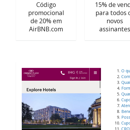
Código
15% de ven
promocional
para todos 
de 20% em
novos
AirBNB.com
assinante
O q
Com
Quai
For
Quan
Cupo
Aten
Bene
Poss
Cupo
CROW