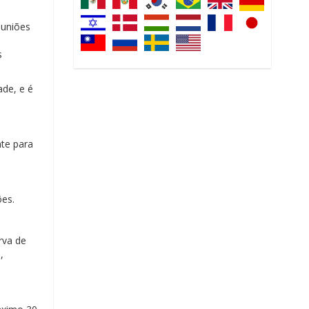
euniões
s
ade, e é
te para
es.
rva de
,