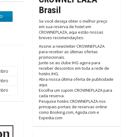
Brasil
IO
Se você deseja obter o melhor preço
em sua reserva de hotel em
CROWNEPLAZA, aqui estão nossas
breves recomendações:
Assine a newsletter CROWNEPLAZA
para receber as últimas ofertas
promocionais.
Junte-se ao clube IHG agora para
receber descontos em toda a rede de
mbro
hotéis IHG.
Abra nossa última oferta de publicidade
mbro
aqui.
mbro
Escolha um cupom CROWNEPLAZA para
cada reserva.
Pesquise hotéis CROWNEPLAZA nos
principais portais de reservas online
como Booking.com, Agoda.com e
Expedia.com