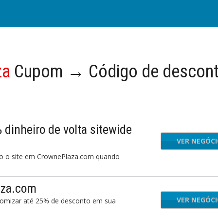
za
Cupom → Código de descon
dinheiro de volta sitewide
VER NEGÓC
odo o site em CrownePlaza.com quando
aza.com
VER NEGÓC
onomizar até 25% de desconto em sua