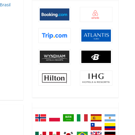
rasil
o