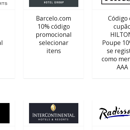
Barcelo.com
Código
10% código
cupã
promocional
HILTO
l
selecionar
Poupe 10
itens
se regis
como me
AAA