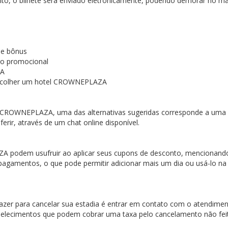
 o bilhete será enviado eletronicamente, podendo demorar no m
de bônus
o promocional
ZA
 escolher um hotel CROWNEPLAZA
te CROWNEPLAZA, uma das alternativas sugeridas corresponde a uma
rir, através de um chat online disponível.
AZA podem usufruir ao aplicar seus cupons de desconto, mencionan
agamentos, o que pode permitir adicionar mais um dia ou usá-lo na
zer para cancelar sua estadia é entrar em contato com o atendime
tabelecimentos que podem cobrar uma taxa pelo cancelamento não fe